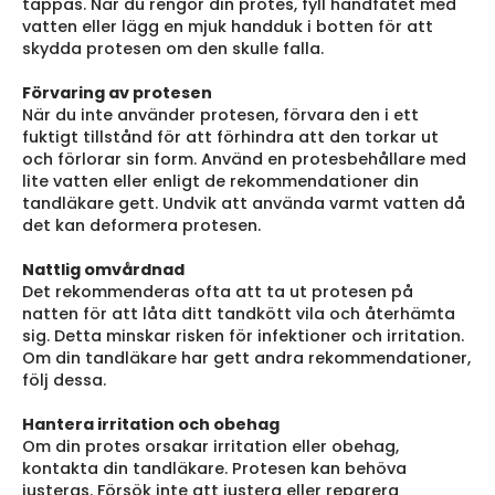
tappas. När du rengör din protes, fyll handfatet med
vatten eller lägg en mjuk handduk i botten för att
skydda protesen om den skulle falla.
Förvaring av protesen
När du inte använder protesen, förvara den i ett
fuktigt tillstånd för att förhindra att den torkar ut
och förlorar sin form. Använd en protesbehållare med
lite vatten eller enligt de rekommendationer din
tandläkare gett. Undvik att använda varmt vatten då
det kan deformera protesen.
Nattlig omvårdnad
Det rekommenderas ofta att ta ut protesen på
natten för att låta ditt tandkött vila och återhämta
sig. Detta minskar risken för infektioner och irritation.
Om din tandläkare har gett andra rekommendationer,
följ dessa.
Hantera irritation och obehag
Om din protes orsakar irritation eller obehag,
kontakta din tandläkare. Protesen kan behöva
justeras. Försök inte att justera eller reparera